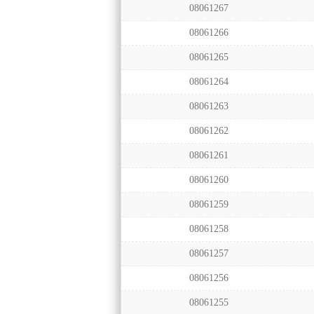
08061267
08061266
08061265
08061264
08061263
08061262
08061261
08061260
08061259
08061258
08061257
08061256
08061255