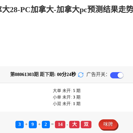
第
08061303
期 距下期:
00
分
24
秒
广告开关：
大单
未开:
5
期
小单
未开:
3
期
小双
未开:
1
期
3
+
9
+
2
=
14
-
大
双
咪牌