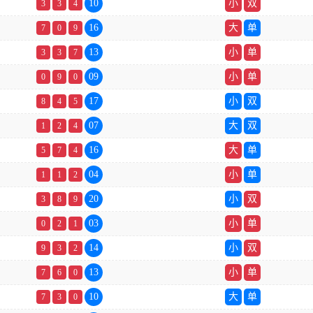
10
小
双
3
3
4
16
大
单
7
0
9
13
小
单
3
3
7
09
小
单
0
9
0
17
小
双
8
4
5
07
大
双
1
2
4
16
大
单
5
7
4
04
小
单
1
1
2
20
小
双
3
8
9
03
小
单
0
2
1
14
小
双
9
3
2
13
小
单
7
6
0
10
大
单
7
3
0