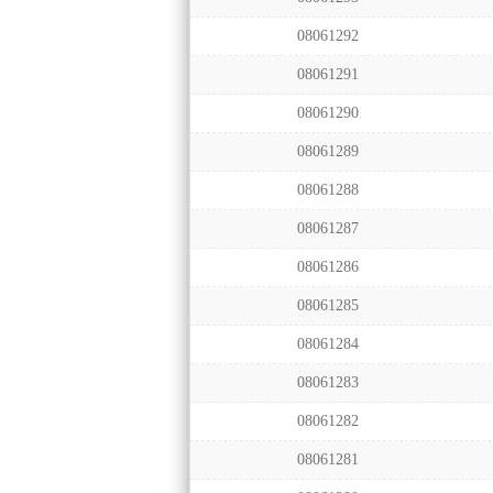
08061292
08061291
08061290
08061289
08061288
08061287
08061286
08061285
08061284
08061283
08061282
08061281