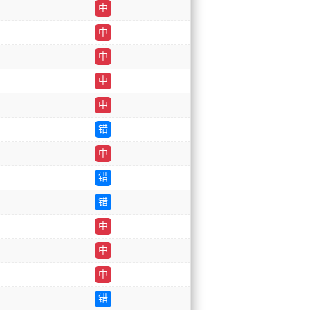
中
中
中
中
中
错
中
错
错
中
中
中
错