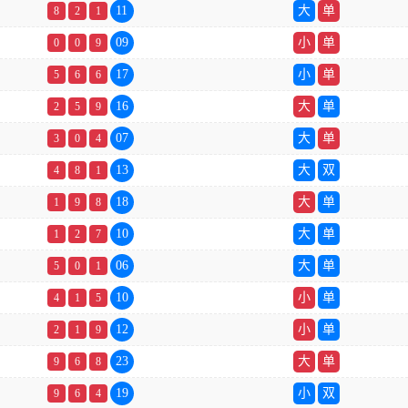
11
大
单
8
2
1
09
小
单
0
0
9
17
小
单
5
6
6
16
大
单
2
5
9
07
大
单
3
0
4
13
大
双
4
8
1
18
大
单
1
9
8
10
大
单
1
2
7
06
大
单
5
0
1
10
小
单
4
1
5
12
小
单
2
1
9
23
大
单
9
6
8
19
小
双
9
6
4