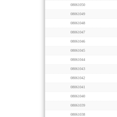
08061050
08061049
08061048
08061047
08061046
08061045
08061044
08061043
08061042
08061041
08061040
08061039
08061038