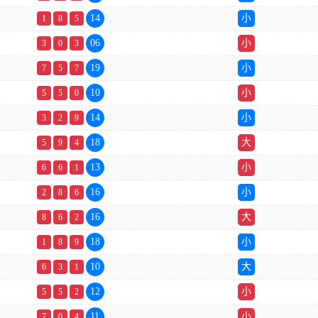
14
小
1
8
5
06
小
3
0
3
19
小
7
5
7
10
小
5
5
0
14
小
3
2
9
18
大
5
9
4
13
小
6
6
1
16
小
2
8
6
16
大
8
6
2
18
小
1
8
9
10
大
6
3
1
12
小
5
5
2
11
小
7
0
4