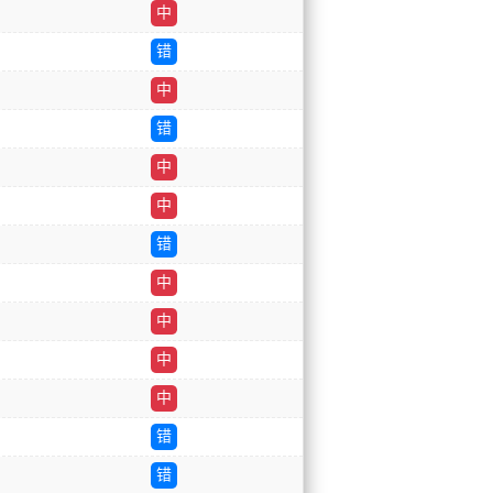
中
错
中
错
中
中
错
中
中
中
中
错
错