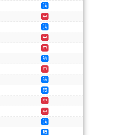
错
中
错
中
中
错
中
错
错
中
中
错
错