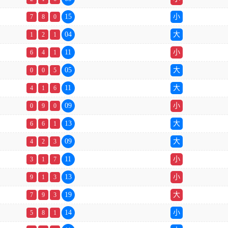
15
小
7
8
0
04
大
1
2
1
11
小
6
4
1
05
大
0
0
5
11
大
4
1
6
09
小
0
9
0
13
大
6
6
1
09
大
4
2
3
11
小
3
1
7
13
小
9
1
3
19
大
7
9
3
14
小
5
8
1