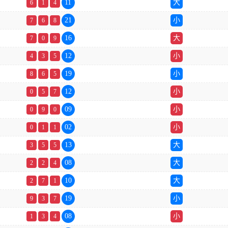
11
大
6
1
4
21
小
7
6
8
16
大
7
0
9
12
小
4
3
5
19
小
8
6
5
12
小
0
5
7
09
小
0
9
0
02
小
0
1
1
13
大
3
5
5
08
大
2
2
4
10
大
2
7
1
19
小
9
3
7
08
小
1
3
4