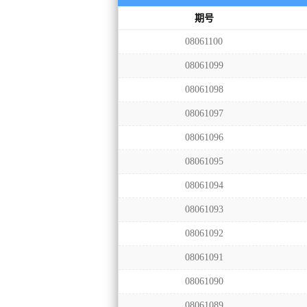
期号
08061100
08061099
08061098
08061097
08061096
08061095
08061094
08061093
08061092
08061091
08061090
08061089