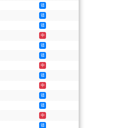
错
错
错
中
错
错
中
错
中
错
错
中
错