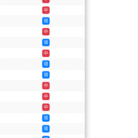
中
错
中
错
中
错
错
中
中
中
错
错