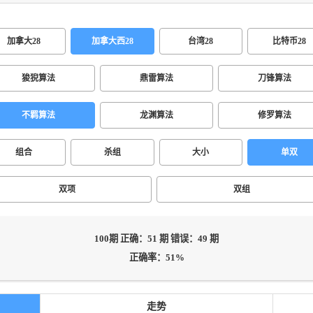
加拿大28
加拿大西28
台湾28
比特币28
狻猊算法
鼎雷算法
刀锋算法
不羁算法
龙渊算法
修罗算法
组合
杀组
大小
单双
双项
双组
100期 正确：51 期 错误：49 期
正确率：51%
走势