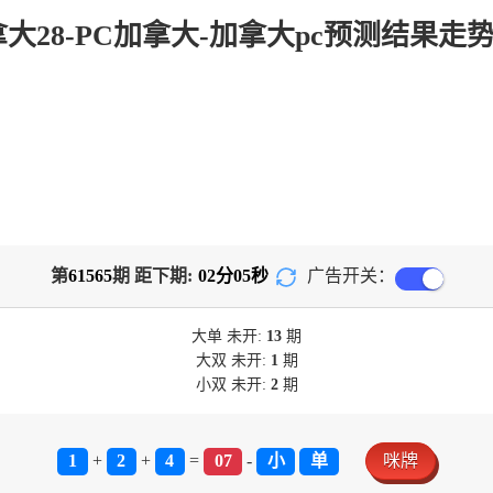
第
61565
期 距下期:
02
分
05
秒
广告开关：
大单
未开:
13
期
大双
未开:
1
期
小双
未开:
2
期
1
+
2
+
4
=
07
-
小
单
咪牌