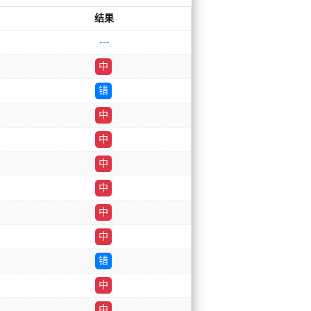
结果
---
中
错
中
中
中
中
中
中
错
中
中