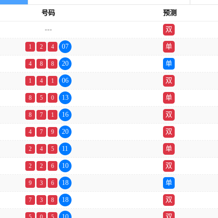
号码
预测
---
双
07
单
1
2
4
20
单
4
8
8
06
双
1
4
1
13
单
8
5
0
16
双
8
7
1
20
双
4
7
9
11
单
2
4
5
10
双
2
2
6
18
单
9
3
6
18
双
7
3
8
10
双
5
0
5