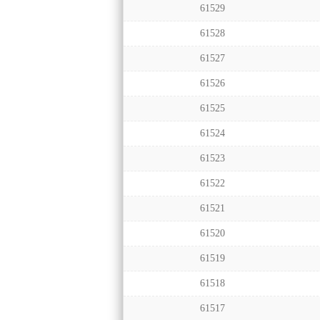
61529
61528
61527
61526
61525
61524
61523
61522
61521
61520
61519
61518
61517