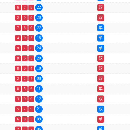
22
双
6
7
9
20
双
2
9
9
22
单
7
6
9
18
单
4
9
5
24
单
9
7
8
20
双
9
6
5
18
双
8
6
4
08
双
2
2
4
11
单
0
5
6
12
双
3
0
9
21
双
5
7
9
09
单
6
0
3
06
单
2
2
2