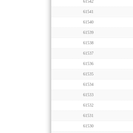
61542
61541
61540
61539
61538
61537
61536
61535
61534
61533
61532
61531
61530