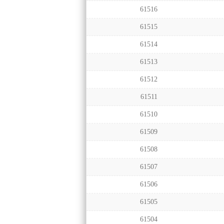
61516
61515
61514
61513
61512
61511
61510
61509
61508
61507
61506
61505
61504