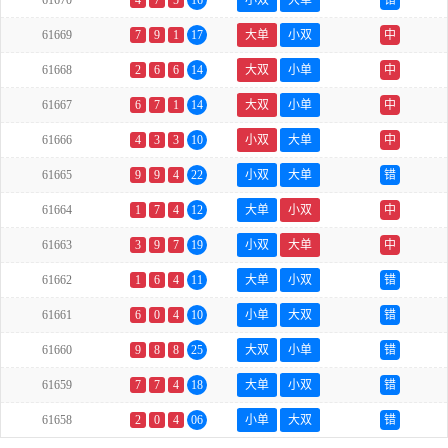
61670
4
7
5
16
小双
大单
错
61669
7
9
1
17
大单
小双
中
61668
2
6
6
14
大双
小单
中
61667
6
7
1
14
大双
小单
中
61666
4
3
3
10
小双
大单
中
61665
9
9
4
22
小双
大单
错
61664
1
7
4
12
大单
小双
中
61663
3
9
7
19
小双
大单
中
61662
1
6
4
11
大单
小双
错
61661
6
0
4
10
小单
大双
错
61660
9
8
8
25
大双
小单
错
61659
7
7
4
18
大单
小双
错
61658
2
0
4
06
小单
大双
错