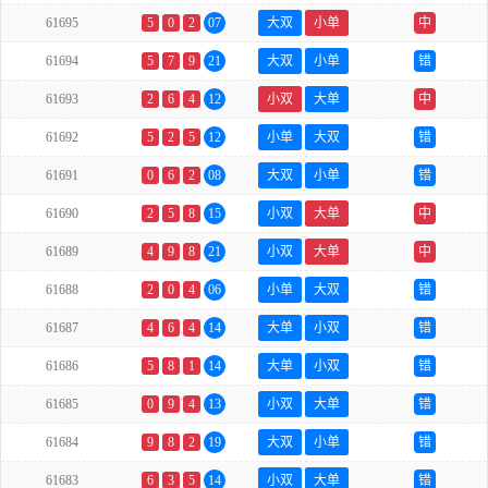
61695
5
0
2
07
大双
小单
中
61694
5
7
9
21
大双
小单
错
61693
2
6
4
12
小双
大单
中
61692
5
2
5
12
小单
大双
错
61691
0
6
2
08
大双
小单
错
61690
2
5
8
15
小双
大单
中
61689
4
9
8
21
小双
大单
中
61688
2
0
4
06
小单
大双
错
61687
4
6
4
14
大单
小双
错
61686
5
8
1
14
大单
小双
错
61685
0
9
4
13
小双
大单
错
61684
9
8
2
19
大双
小单
错
61683
6
3
5
14
小双
大单
错