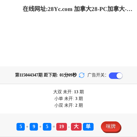
在线网址:28Yc.com 加拿大28-PC加拿大-加拿大pc预测结果走势|加拿大28预测开奖官网咪牌|加拿大预测28在线预测官网_火热研究!
第
115044347
期 距下期:
01
分
08
秒
广告开关：
大双
未开:
13
期
小单
未开:
3
期
小双
未开:
2
期
5
9
5
19
大
单
咪牌
+
+
=
-