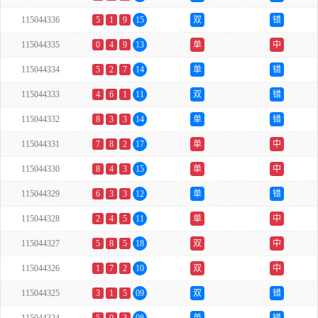
115044336
5
1
9
15
双
错
115044335
0
4
9
13
单
中
115044334
5
2
7
14
单
错
115044333
4
6
1
11
双
错
115044332
8
3
3
14
单
错
115044331
7
8
2
17
单
中
115044330
8
4
3
15
单
中
115044329
6
3
3
12
单
错
115044328
2
4
5
11
单
中
115044327
5
8
5
18
双
中
115044326
1
7
2
10
双
中
115044325
3
1
5
09
双
错