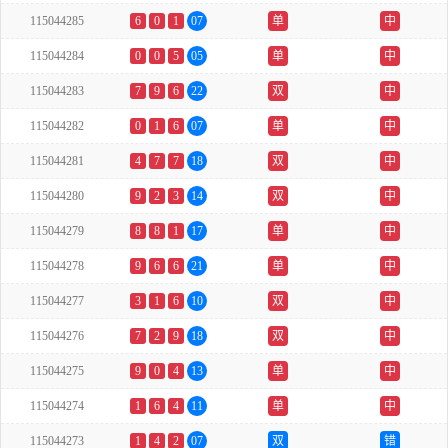
115044285
6
0
1
07
单
中
115044284
0
0
5
05
单
中
115044283
7
9
6
22
双
中
115044282
0
1
6
07
单
中
115044281
4
7
7
18
双
中
115044280
9
2
3
14
双
中
115044279
8
8
1
17
单
中
115044278
9
6
6
21
单
中
115044277
3
1
6
10
双
中
115044276
7
2
9
18
双
中
115044275
9
0
4
13
单
中
115044274
1
6
4
11
单
中
115044273
1
4
2
07
双
错