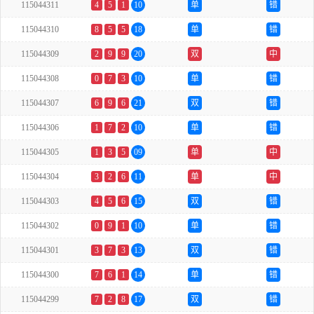
115044311
4
5
1
10
单
错
115044310
8
5
5
18
单
错
115044309
2
9
9
20
双
中
115044308
0
7
3
10
单
错
115044307
6
9
6
21
双
错
115044306
1
7
2
10
单
错
115044305
1
3
5
09
单
中
115044304
3
2
6
11
单
中
115044303
4
5
6
15
双
错
115044302
0
9
1
10
单
错
115044301
3
7
3
13
双
错
115044300
7
6
1
14
单
错
115044299
7
2
8
17
双
错