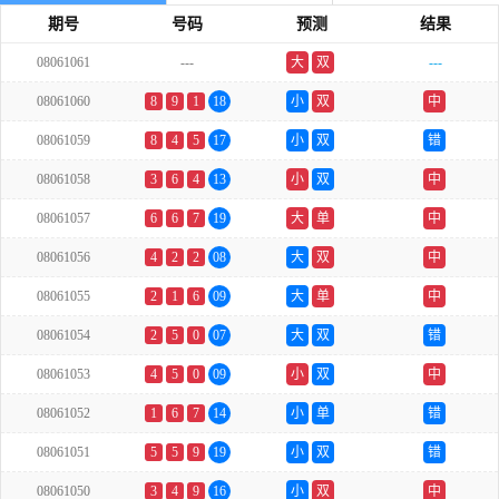
期号
号码
预测
结果
08061061
---
大
双
---
08061060
8
9
1
18
小
双
中
08061059
8
4
5
17
小
双
错
08061058
3
6
4
13
小
双
中
08061057
6
6
7
19
大
单
中
08061056
4
2
2
08
大
双
中
08061055
2
1
6
09
大
单
中
08061054
2
5
0
07
大
双
错
08061053
4
5
0
09
小
双
中
08061052
1
6
7
14
小
单
错
08061051
5
5
9
19
小
双
错
08061050
3
4
9
16
小
双
中