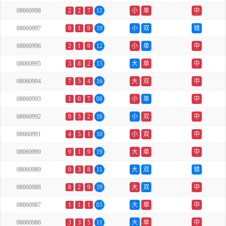
08060998
2
2
7
11
小
单
中
08060997
9
1
9
19
小
双
错
08060996
2
1
9
12
小
单
中
08060995
3
8
2
13
大
单
中
08060994
7
5
4
16
大
双
中
08060993
1
0
7
08
小
单
中
08060992
9
5
2
16
小
双
中
08060991
4
5
1
10
小
双
中
08060990
9
1
9
19
大
单
中
08060989
0
3
8
11
大
双
错
08060988
8
2
9
19
大
双
中
08060987
1
1
1
03
大
单
中
08060986
3
3
5
11
大
单
中