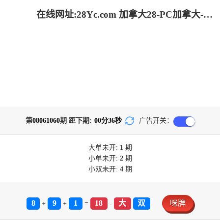
在线网址:28Yc.com 加拿大28-PC加拿大-加拿大pc预测结果走势|加拿大28预测开奖官网咪牌|加拿大预测28在线预测官网_火热研究!
第
08061060
期 距下期:
00
分
36
秒
广告开关：
大单
未开:
1
期
小单
未开:
2
期
小双
未开:
4
期
8
9
1
18
大
双
咪牌
+
+
=
-