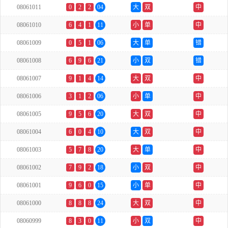
08061011
0
2
2
04
大
双
中
08061010
6
4
1
11
小
单
中
08061009
0
5
1
06
大
单
错
08061008
6
9
6
21
小
双
错
08061007
9
1
4
14
大
双
中
08061006
3
1
2
06
小
单
中
08061005
9
5
6
20
大
双
中
08061004
6
0
4
10
大
双
中
08061003
5
7
8
20
大
单
中
08061002
7
9
2
18
小
双
中
08061001
9
6
0
15
小
单
中
08061000
8
8
8
24
大
双
中
08060999
8
3
0
11
小
双
中