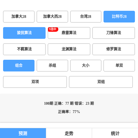
加拿大28
加拿大西28
台湾28
比特币28
狻猊算法
鼎雷算法
刀锋算法
不羁算法
龙渊算法
修罗算法
组合
杀组
大小
单双
双项
双组
100期 正确：77 期 错误：23 期
正确率：77%
预测
走势
统计