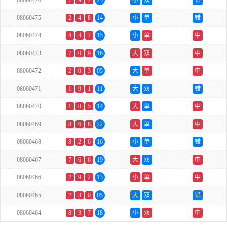
08060476
7
9
7
23
小
双
错
08060475
2
4
8
14
小
单
错
08060474
4
4
7
15
小
单
中
08060473
7
0
9
16
大
双
中
08060472
2
0
3
05
大
单
中
08060471
1
9
1
11
大
双
错
08060470
1
8
5
14
大
单
中
08060469
8
6
8
22
大
单
中
08060468
8
2
6
16
小
单
错
08060467
7
6
6
19
大
双
中
08060466
2
9
2
13
小
单
中
08060465
2
3
0
05
大
双
错
08060464
8
3
7
18
小
双
中