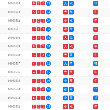
08060514
6
1
6
13
大
双
错
08060513
5
1
8
14
大
单
中
08060512
8
0
1
09
小
双
中
08060511
2
1
3
06
小
单
中
08060510
2
6
8
16
大
单
中
08060509
8
3
7
18
大
双
中
08060508
3
9
3
15
大
双
中
08060507
4
4
4
12
大
单
错
08060506
4
3
8
15
大
单
中
08060505
4
7
5
16
小
双
中
08060504
3
7
6
16
小
单
错
08060503
6
8
1
15
小
双
错
08060502
3
0
1
04
小
双
中