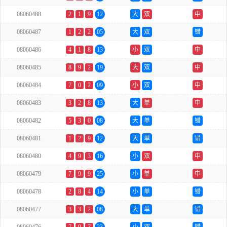
08060488
2
1
9
12
大
双
中
08060487
1
2
2
05
大
双
错
08060486
4
1
8
13
小
双
中
08060485
8
9
2
19
大
双
中
08060484
7
0
2
09
小
双
中
08060483
3
2
8
13
大
单
中
08060482
5
3
0
08
大
单
错
08060481
1
2
9
12
大
单
错
08060480
4
9
3
16
小
双
中
08060479
7
9
9
25
小
单
中
08060478
2
8
4
14
小
单
错
08060477
3
3
2
08
大
单
错