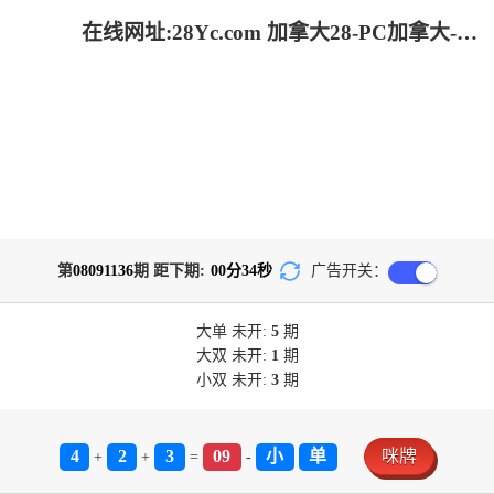
在线网址:28Yc.com 加拿大28-PC加拿大-加拿大pc预测结果走势|加拿大28预测开奖官网咪牌|加拿大预测28在线预测官网_火热研究!
第
08091136
期 距下期:
00
分
34
秒
广告开关：
大单
未开:
5
期
大双
未开:
1
期
小双
未开:
3
期
4
2
3
09
小
单
咪牌
+
+
=
-