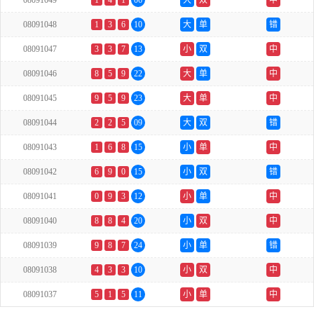
08091049
1
4
1
06
大
双
中
08091048
1
3
6
10
大
单
错
08091047
3
3
7
13
小
双
中
08091046
8
5
9
22
大
单
中
08091045
9
5
9
23
大
单
中
08091044
2
2
5
09
大
双
错
08091043
1
6
8
15
小
单
中
08091042
6
9
0
15
小
双
错
08091041
0
9
3
12
小
单
中
08091040
8
8
4
20
小
双
中
08091039
9
8
7
24
小
单
错
08091038
4
3
3
10
小
双
中
08091037
5
1
5
11
小
单
中