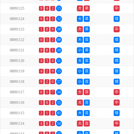
08091125
9
4
2
15
大
单
中
08091124
6
4
2
12
大
单
错
08091123
1
8
9
18
大
单
中
08091122
6
1
2
09
大
双
错
08091121
9
8
1
18
小
单
错
08091120
4
3
4
11
大
双
错
08091119
4
2
9
15
小
双
错
08091118
9
2
6
17
小
双
错
08091117
6
1
7
14
大
双
中
08091116
5
8
2
15
大
双
中
08091115
2
1
2
05
大
双
错
08091114
4
8
2
14
大
双
中