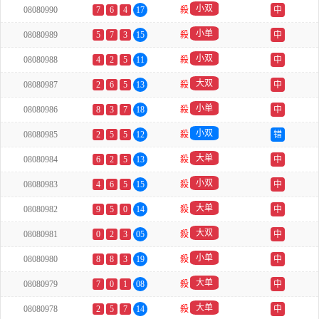
小双
08080990
7
6
4
17
殺
中
小单
08080989
5
7
3
15
殺
中
小双
08080988
4
2
5
11
殺
中
大双
08080987
2
6
5
13
殺
中
小单
08080986
8
3
7
18
殺
中
小双
08080985
2
5
5
12
殺
错
大单
08080984
6
2
5
13
殺
中
小双
08080983
4
6
5
15
殺
中
大单
08080982
9
5
0
14
殺
中
大双
08080981
0
2
3
05
殺
中
小单
08080980
8
8
3
19
殺
中
大单
08080979
7
0
1
08
殺
中
大单
08080978
2
5
7
14
殺
中