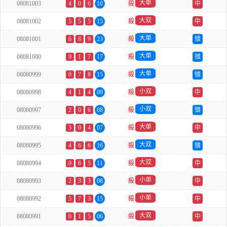
大单
08081003
4
0
6
10
殺
中
大双
08081002
5
5
5
15
殺
中
大单
08081001
6
8
9
23
殺
错
大单
08081000
9
1
7
17
殺
错
大单
08080999
0
7
8
15
殺
错
小双
08080998
4
1
4
09
殺
中
小双
08080997
2
0
6
08
殺
错
大单
08080996
3
0
4
07
殺
中
大双
08080995
4
6
6
16
殺
错
大双
08080994
0
6
5
11
殺
中
小单
08080993
2
3
3
08
殺
中
小单
08080992
5
7
3
15
殺
中
大双
08080991
0
1
5
06
殺
中