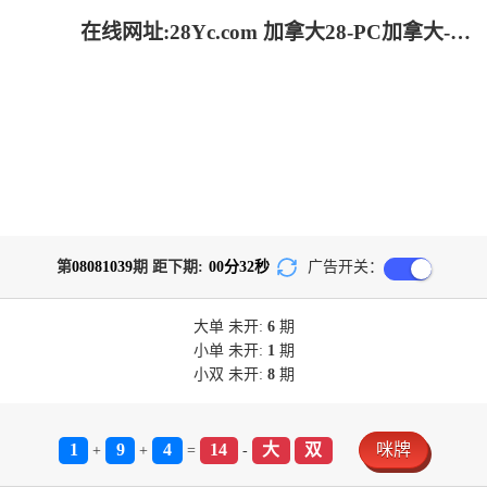
在线网址:28Yc.com 加拿大28-PC加拿大-加拿大pc预测结果走势|加拿大28预测开奖官网咪牌|加拿大预测28在线预测官网_火热研究!
第
08081039
期 距下期:
00
分
31
秒
广告开关：
大单
未开:
6
期
小单
未开:
1
期
小双
未开:
8
期
1
9
4
14
大
双
咪牌
+
+
=
-