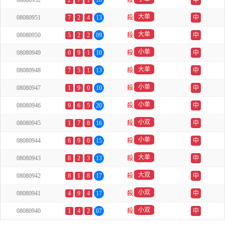
08080952
2
7
1
10
殺
中
大单
08080951
7
2
4
13
殺
中
大单
08080950
5
2
2
09
殺
中
小单
08080949
0
9
1
10
殺
中
大单
08080948
7
5
1
13
殺
中
小单
08080947
1
9
0
10
殺
中
小单
08080946
9
6
5
20
殺
中
小双
08080945
1
7
8
16
殺
中
小单
08080944
6
9
0
15
殺
中
大单
08080943
8
2
3
13
殺
中
大双
08080942
8
1
8
17
殺
中
小双
08080941
4
9
4
17
殺
中
小双
08080940
1
4
2
07
殺
中