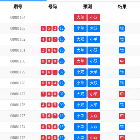
期号
号码
预测
结果
08081184
---
大单
小双
---
08081183
5
5
2
12
小单
大双
错
08081182
4
4
7
15
大双
小单
错
08081181
2
8
6
16
大单
小双
错
08081180
8
8
9
25
大单
小双
中
08081179
0
6
1
07
小双
大单
错
08081178
0
8
4
12
小单
大双
错
08081177
7
0
0
07
大双
小单
中
08081176
4
0
5
09
小双
大单
错
08081175
5
6
7
18
小单
大双
中
08081174
0
9
6
15
小单
大双
错
08081173
6
6
0
12
大单
小双
中