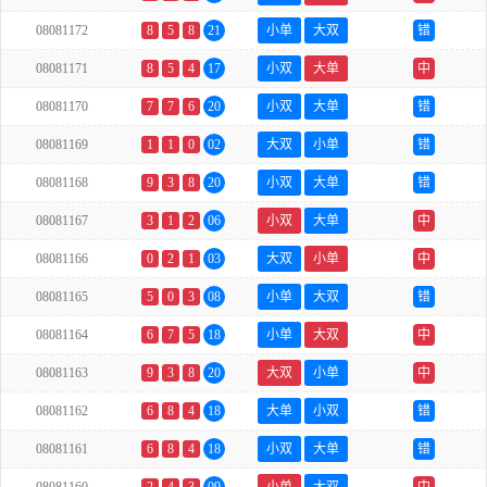
08081172
8
5
8
21
小单
大双
错
08081171
8
5
4
17
小双
大单
中
08081170
7
7
6
20
小双
大单
错
08081169
1
1
0
02
大双
小单
错
08081168
9
3
8
20
小双
大单
错
08081167
3
1
2
06
小双
大单
中
08081166
0
2
1
03
大双
小单
中
08081165
5
0
3
08
小单
大双
错
08081164
6
7
5
18
小单
大双
中
08081163
9
3
8
20
大双
小单
中
08081162
6
8
4
18
大单
小双
错
08081161
6
8
4
18
小双
大单
错