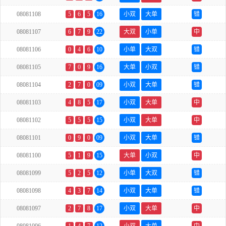
08081108
5
6
5
16
小双
大单
错
08081107
6
7
9
22
大双
小单
中
08081106
0
4
6
10
小单
大双
错
08081105
7
0
9
16
大单
小双
错
08081104
2
7
0
09
小双
大单
错
08081103
4
8
5
17
小双
大单
中
08081102
5
5
5
15
小双
大单
中
08081101
0
9
0
09
小双
大单
错
08081100
5
1
9
15
大单
小双
中
08081099
5
2
5
12
小单
大双
错
08081098
4
3
7
14
小双
大单
错
08081097
2
7
8
17
小双
大单
中