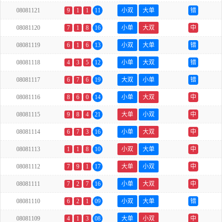
08081121
9
1
1
11
小双
大单
错
08081120
7
1
8
16
小单
大双
中
08081119
6
1
6
13
小双
大单
错
08081118
4
3
5
12
小单
大双
错
08081117
6
7
6
19
大双
小单
错
08081116
8
6
0
14
小单
大双
中
08081115
9
8
4
21
大单
小双
中
08081114
6
7
3
16
小单
大双
中
08081113
1
1
8
10
小双
大单
中
08081112
7
9
1
17
大单
小双
中
08081111
7
2
7
16
小单
大双
中
08081110
6
2
1
09
小双
大单
错
08081109
4
1
3
08
大单
小双
中