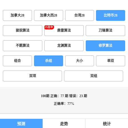
加拿大28
加拿大西28
台湾28
比特币28
狻猊算法
鼎雷算法
刀锋算法
不羁算法
龙渊算法
修罗算法
组合
杀组
大小
单双
双项
双组
100期 正确：77 期 错误：23 期
正确率：77%
预测
走势
统计