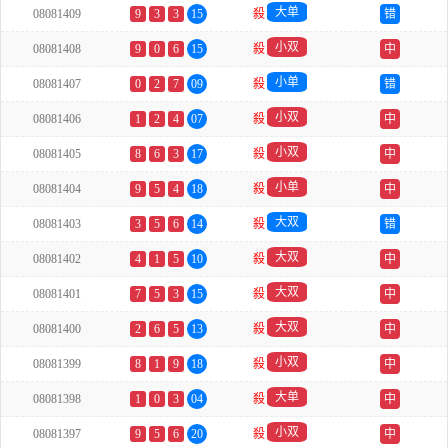
大单
08081409
9
3
3
15
殺
错
小双
08081408
9
0
6
15
殺
中
小单
08081407
0
2
7
09
殺
错
小双
08081406
1
2
4
07
殺
中
小双
08081405
8
6
3
17
殺
中
小单
08081404
9
5
4
18
殺
中
大双
08081403
3
5
6
14
殺
错
大双
08081402
4
1
5
10
殺
中
大双
08081401
7
5
3
15
殺
中
大双
08081400
2
6
5
13
殺
中
小双
08081399
8
1
9
18
殺
中
大单
08081398
1
0
3
04
殺
中
小双
08081397
9
5
6
20
殺
中