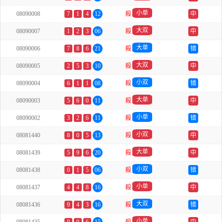
小单
08090008
7
1
4
12
殺
中
大双
08090007
1
2
3
06
殺
中
大单
08090006
7
8
6
21
殺
错
大双
08090005
2
5
3
10
殺
中
小双
08090004
6
1
1
08
殺
错
大单
08090003
5
6
0
11
殺
中
小单
08090002
3
2
6
11
殺
错
小双
08081440
8
0
5
13
殺
中
大单
08081439
5
9
6
20
殺
中
小双
08081438
0
1
5
06
殺
错
小单
08081437
4
4
8
16
殺
中
大双
08081436
9
4
3
16
殺
错
小单