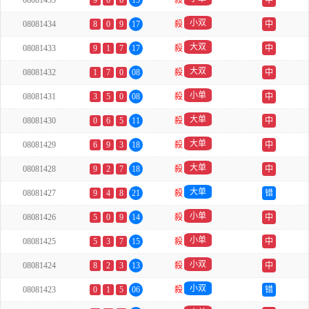
08081435
9
0
6
15
殺
中
小双
08081434
8
0
9
17
殺
中
大双
08081433
9
1
7
17
殺
中
大双
08081432
1
7
0
08
殺
中
小单
08081431
3
5
0
08
殺
中
大单
08081430
0
6
5
11
殺
中
大单
08081429
6
9
3
18
殺
中
大单
08081428
9
2
7
18
殺
中
大单
08081427
9
4
8
21
殺
错
小单
08081426
5
0
9
14
殺
中
小单
08081425
5
3
7
15
殺
中
小双
08081424
8
2
3
13
殺
中
小双
08081423
0
1
5
06
殺
错