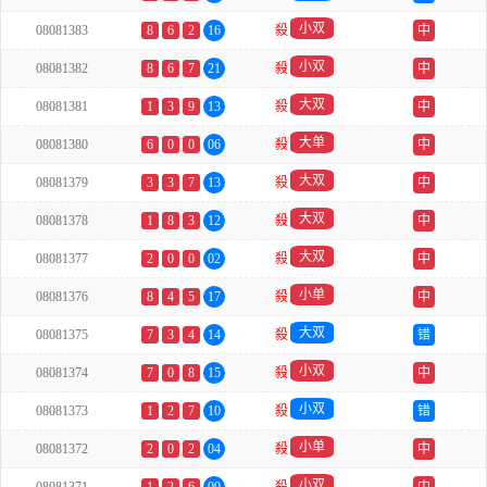
小双
08081383
8
6
2
16
殺
中
小双
08081382
8
6
7
21
殺
中
大双
08081381
1
3
9
13
殺
中
大单
08081380
6
0
0
06
殺
中
大双
08081379
3
3
7
13
殺
中
大双
08081378
1
8
3
12
殺
中
大双
08081377
2
0
0
02
殺
中
小单
08081376
8
4
5
17
殺
中
大双
08081375
7
3
4
14
殺
错
小双
08081374
7
0
8
15
殺
中
小双
08081373
1
2
7
10
殺
错
小单
08081372
2
0
2
04
殺
中
小双