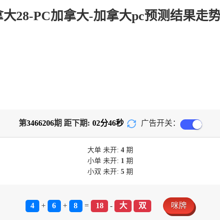
第
3466206
期 距下期:
02
分
46
秒
广告开关：
大单
未开:
4
期
小单
未开:
1
期
小双
未开:
5
期
4
+
6
+
8
=
18
-
大
双
咪牌