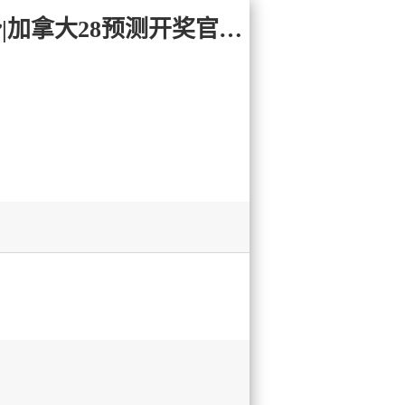
在线网址:28Yc.com 加拿大28-PC加拿大-加拿大pc预测结果走势|加拿大28预测开奖官网咪牌|加拿大预测28在线预测官网_火热研究!