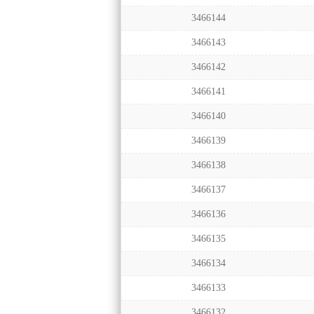
3466144
3466143
3466142
3466141
3466140
3466139
3466138
3466137
3466136
3466135
3466134
3466133
3466132