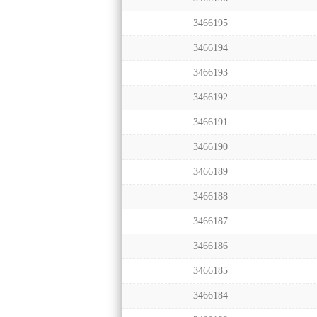
3466195
3466194
3466193
3466192
3466191
3466190
3466189
3466188
3466187
3466186
3466185
3466184