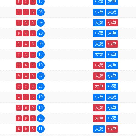
13
小双
大单
8
1
4
08
小单
大双
1
1
6
09
大双
小单
1
3
5
20
小双
大单
9
4
7
09
大双
小单
2
4
3
12
大双
小单
7
3
2
10
小双
大单
2
6
2
22
大双
小单
9
4
9
21
大单
小双
7
7
7
10
小单
大双
4
1
5
18
大双
小单
3
6
9
21
大单
小双
8
9
4
11
大双
小单
6
0
5