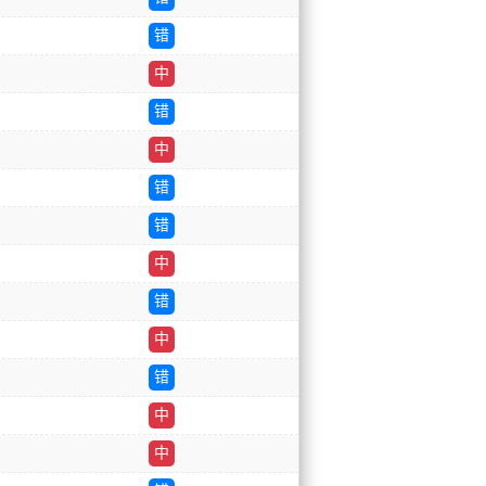
错
中
错
中
错
错
中
错
中
错
中
中