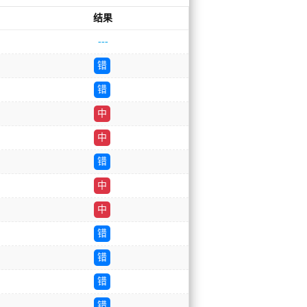
结果
---
错
错
中
中
错
中
中
错
错
错
错