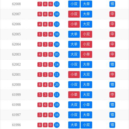
62008
7
0
6
13
小双
大单
错
62007
6
0
4
10
小双
大单
中
62006
4
8
1
13
小单
大双
中
62005
1
5
4
10
大单
小双
中
62004
0
3
7
10
大单
小双
中
62003
4
1
0
05
大双
小单
中
62002
3
8
3
14
小双
大单
错
62001
1
1
9
11
小单
大双
中
62000
8
4
8
20
小双
大单
错
61999
5
3
3
11
小单
大双
中
61998
9
6
4
19
大双
小单
错
61997
3
4
9
16
小双
大单
错
61996
8
8
0
16
大单
小双
错