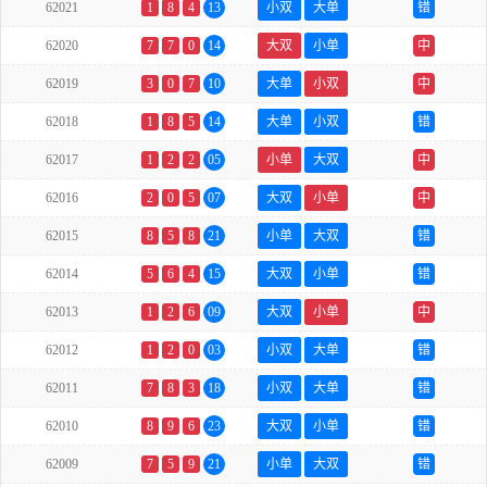
62021
1
8
4
13
小双
大单
错
62020
7
7
0
14
大双
小单
中
62019
3
0
7
10
大单
小双
中
62018
1
8
5
14
大单
小双
错
62017
1
2
2
05
小单
大双
中
62016
2
0
5
07
大双
小单
中
62015
8
5
8
21
小单
大双
错
62014
5
6
4
15
大双
小单
错
62013
1
2
6
09
大双
小单
中
62012
1
2
0
03
小双
大单
错
62011
7
8
3
18
小双
大单
错
62010
8
9
6
23
大双
小单
错
62009
7
5
9
21
小单
大双
错