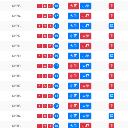
61995
2
6
8
16
大双
小单
中
61994
2
4
6
12
大单
小双
中
61993
1
9
1
11
大单
小双
错
61992
3
8
8
19
小双
大单
中
61991
3
1
6
10
大单
小双
中
61990
5
9
5
19
大双
小单
错
61989
0
4
3
07
小单
大双
中
61988
7
3
3
13
小单
大双
中
61987
6
5
8
19
小双
大单
中
61986
6
7
0
13
小双
大单
错
61985
1
2
5
08
小双
大单
中
61984
0
8
5
13
小双
大单
错
61983
0
9
1
10
大单
小双
中