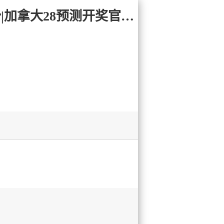
在线网址:28Yc.com 加拿大28-PC加拿大-加拿大pc预测结果走势|加拿大28预测开奖官网咪牌|加拿大预测28在线预测官网_火热研究!