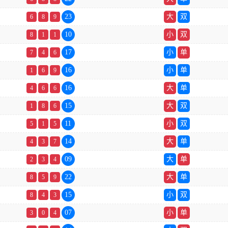
23
大
双
6
8
9
10
小
双
8
1
1
17
小
单
7
4
6
16
小
单
1
6
9
16
大
单
4
6
6
15
大
双
1
8
6
11
小
双
5
1
5
14
大
单
4
3
7
09
大
单
2
3
4
22
大
单
8
5
9
15
小
双
8
4
3
07
小
单
3
0
4