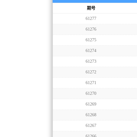
期号
61277
61276
61275
61274
61273
61272
61271
61270
61269
61268
61267
61266