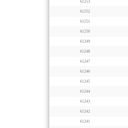
61253
61252
61251
61250
61249
61248
61247
61246
61245
61244
61243
61242
61241