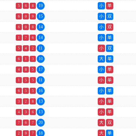
19
小
单
5
6
8
15
小
双
6
0
9
14
小
双
6
0
8
14
小
单
1
7
6
11
小
双
5
4
2
10
大
单
6
1
3
17
小
单
4
8
5
11
小
单
1
5
5
16
小
单
6
5
5
13
小
单
3
2
8
13
小
单
4
3
6
20
大
双
7
6
7
18
大
单
2
9
7