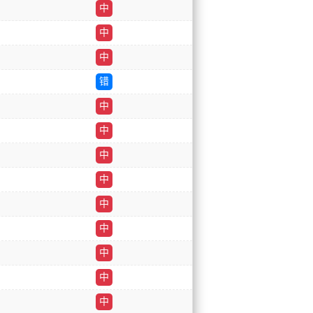
中
中
中
错
中
中
中
中
中
中
中
中
中