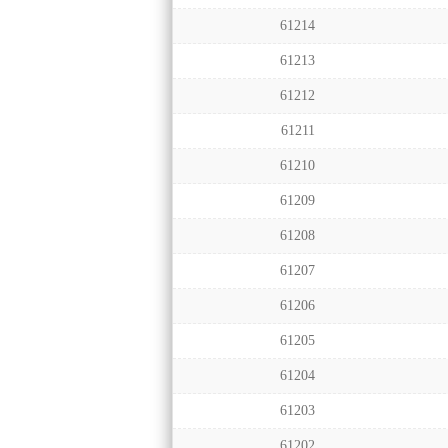
61214
61213
61212
61211
61210
61209
61208
61207
61206
61205
61204
61203
61202