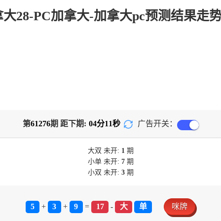
第
61276
期 距下期:
04
分
10
秒
广告开关：
大双
未开:
1
期
小单
未开:
7
期
小双
未开:
3
期
5
+
3
+
9
=
17
-
大
单
咪牌