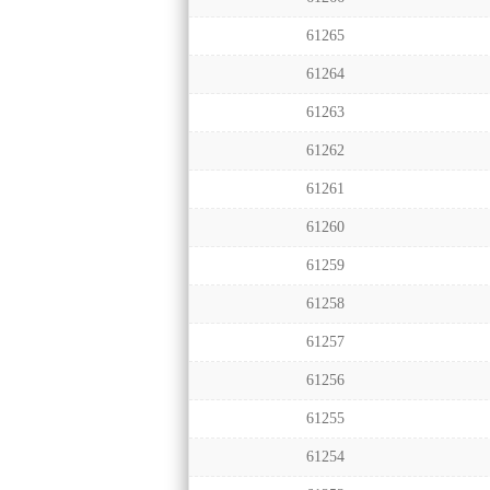
61265
61264
61263
61262
61261
61260
61259
61258
61257
61256
61255
61254