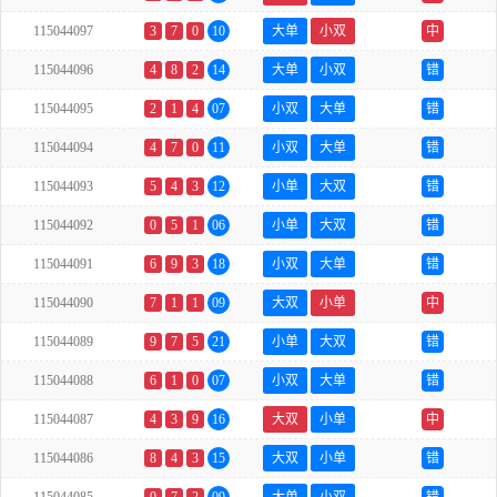
115044097
3
7
0
10
大单
小双
中
115044096
4
8
2
14
大单
小双
错
115044095
2
1
4
07
小双
大单
错
115044094
4
7
0
11
小双
大单
错
115044093
5
4
3
12
小单
大双
错
115044092
0
5
1
06
小单
大双
错
115044091
6
9
3
18
小双
大单
错
115044090
7
1
1
09
大双
小单
中
115044089
9
7
5
21
小单
大双
错
115044088
6
1
0
07
小双
大单
错
115044087
4
3
9
16
大双
小单
中
115044086
8
4
3
15
大双
小单
错