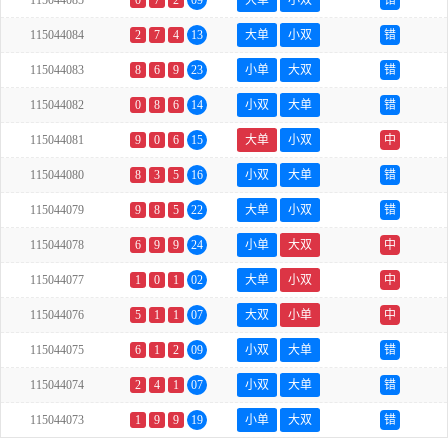
115044085
0
7
2
09
大单
小双
错
115044084
2
7
4
13
大单
小双
错
115044083
8
6
9
23
小单
大双
错
115044082
0
8
6
14
小双
大单
错
115044081
9
0
6
15
大单
小双
中
115044080
8
3
5
16
小双
大单
错
115044079
9
8
5
22
大单
小双
错
115044078
6
9
9
24
小单
大双
中
115044077
1
0
1
02
大单
小双
中
115044076
5
1
1
07
大双
小单
中
115044075
6
1
2
09
小双
大单
错
115044074
2
4
1
07
小双
大单
错
115044073
1
9
9
19
小单
大双
错