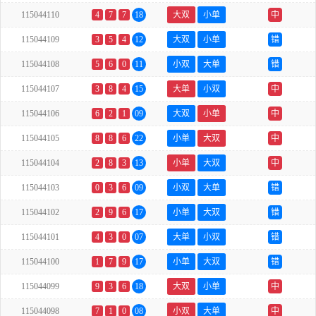
115044110
4
7
7
18
大双
小单
中
115044109
3
5
4
12
大双
小单
错
115044108
5
6
0
11
小双
大单
错
115044107
3
8
4
15
大单
小双
中
115044106
6
2
1
09
大双
小单
中
115044105
8
8
6
22
小单
大双
中
115044104
2
8
3
13
小单
大双
中
115044103
0
3
6
09
小双
大单
错
115044102
2
9
6
17
小单
大双
错
115044101
4
3
0
07
大单
小双
错
115044100
1
7
9
17
小单
大双
错
115044099
9
3
6
18
大双
小单
中
115044098
7
1
0
08
小双
大单
中