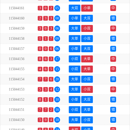
115044161
3
0
2
05
大双
小单
中
115044160
2
3
3
08
小单
大双
错
115044159
3
0
3
06
大单
小双
中
115044158
1
1
7
09
大单
小双
错
115044157
0
0
6
06
小单
大双
错
115044156
8
6
3
17
小双
大单
中
115044155
4
6
5
15
小双
大单
中
115044154
7
7
6
20
大单
小双
错
115044153
5
3
4
12
大单
小双
中
115044152
8
1
1
10
小单
大双
错
115044151
7
7
2
16
小双
大单
错
115044150
5
9
4
18
大单
小双
错