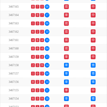
3467165
0
7
1
08
双
中
3467164
1
9
7
17
单
中
3467163
1
3
2
06
双
中
3467162
6
2
2
10
双
中
3467161
4
8
4
16
双
中
3467160
0
0
4
04
双
中
3467159
4
7
4
15
单
中
3467158
2
3
9
14
单
错
3467157
1
0
3
04
单
错
3467156
8
2
4
14
单
错
3467155
8
2
1
11
单
中
3467154
6
3
9
18
单
错