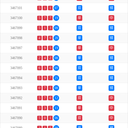
3467101
5
1
1
07
双
错
3467100
5
7
7
19
单
中
3467099
5
1
3
09
双
错
3467098
4
7
9
20
单
错
3467097
5
9
5
19
单
中
3467096
2
4
2
08
单
错
3467095
6
3
0
09
双
错
3467094
5
9
7
21
双
错
3467093
0
7
1
08
单
错
3467092
5
7
0
12
双
中
3467091
3
3
5
11
单
中
3467090
5
0
1
06
双
中