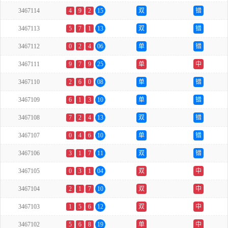
3467114
4
9
2
15
双
错
3467113
5
7
1
13
双
错
3467112
0
2
4
06
单
错
3467111
9
7
9
25
单
中
3467110
2
6
0
08
单
错
3467109
6
1
3
10
单
错
3467108
7
2
4
13
双
错
3467107
0
4
6
10
单
错
3467106
3
1
7
11
双
错
3467105
0
3
1
04
双
中
3467104
2
1
7
10
双
中
3467103
1
5
6
12
双
中
3467102
5
6
8
19
单
中