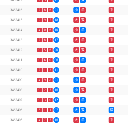
3467417
7
3
7
17
大
双
中
3467416
7
8
6
21
小
单
中
3467415
2
9
7
18
大
双
中
3467414
4
0
6
10
小
单
中
3467413
7
8
2
17
大
单
中
3467412
9
5
6
20
大
双
中
3467411
0
6
0
06
小
单
中
3467410
7
1
3
11
小
单
中
3467409
4
9
8
21
小
单
中
3467408
9
2
5
16
小
双
中
3467407
9
3
0
12
小
单
中
3467406
5
1
1
07
大
双
错
3467405
4
7
5
16
大
单
中