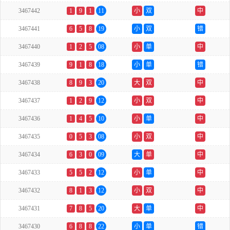
3467442
1
9
1
11
小
双
中
3467441
6
5
8
19
小
双
错
3467440
1
2
5
08
小
单
中
3467439
9
1
8
18
小
单
错
3467438
8
9
3
20
大
双
中
3467437
1
2
9
12
小
双
中
3467436
1
4
5
10
小
单
中
3467435
0
5
3
08
小
双
中
3467434
6
3
0
09
大
单
中
3467433
5
5
2
12
小
单
中
3467432
8
1
3
12
小
双
中
3467431
7
8
5
20
大
单
中
3467430
6
8
8
22
小
单
错