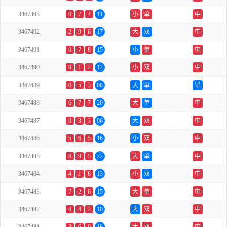
3467493
0
7
4
11
小
单
中
3467492
2
9
6
17
大
双
中
3467491
0
7
8
15
小
单
中
3467490
9
1
2
12
小
双
中
3467489
0
5
3
08
大
单
错
3467488
6
7
7
20
大
单
中
3467487
0
3
3
06
大
双
中
3467486
5
6
5
16
小
双
中
3467485
8
9
5
22
大
单
中
3467484
4
1
8
13
小
双
中
3467483
7
2
6
15
大
单
中
3467482
4
4
2
10
大
双
中