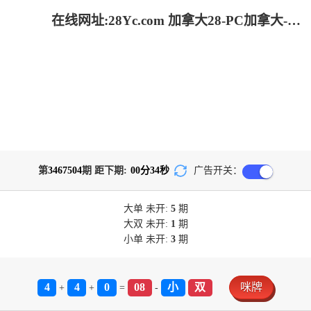
在线网址:28Yc.com 加拿大28-PC加拿大-加拿大pc预测结果走势|加拿大28预测开奖官网咪牌|加拿大预测28在线预测官网_火热研究!
第
3467504
期 距下期:
00
分
34
秒
广告开关：
大单
未开:
5
期
大双
未开:
1
期
小单
未开:
3
期
4
4
0
08
小
双
咪牌
+
+
=
-