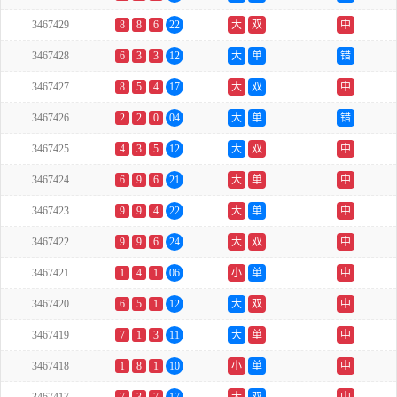
3467429
8
8
6
22
大
双
中
3467428
6
3
3
12
大
单
错
3467427
8
5
4
17
大
双
中
3467426
2
2
0
04
大
单
错
3467425
4
3
5
12
大
双
中
3467424
6
9
6
21
大
单
中
3467423
9
9
4
22
大
单
中
3467422
9
9
6
24
大
双
中
3467421
1
4
1
06
小
单
中
3467420
6
5
1
12
大
双
中
3467419
7
1
3
11
大
单
中
3467418
1
8
1
10
小
单
中