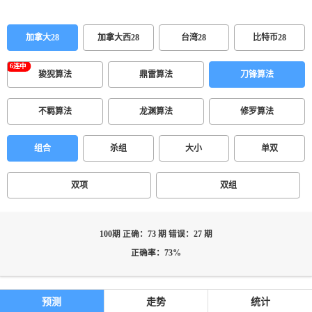
加拿大28
加拿大西28
台湾28
比特币28
狻猊算法
鼎雷算法
刀锋算法
不羁算法
龙渊算法
修罗算法
组合
杀组
大小
单双
双项
双组
100期 正确：73 期 错误：27 期
正确率：73%
预测
走势
统计