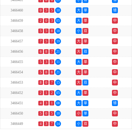
3466461
7
8
6
21
小
双
错
3466460
0
5
5
10
大
单
错
3466459
2
0
3
05
大
单
中
3466458
5
5
8
18
小
双
中
3466457
7
5
7
19
大
单
中
3466456
6
8
7
21
大
双
中
3466455
5
3
3
11
大
单
中
3466454
5
8
8
21
大
单
中
3466453
8
0
7
15
大
双
中
3466452
2
1
2
05
大
单
中
3466451
4
3
1
08
大
单
错
3466450
5
0
5
10
小
单
中
3466449
4
3
7
14
小
双
中