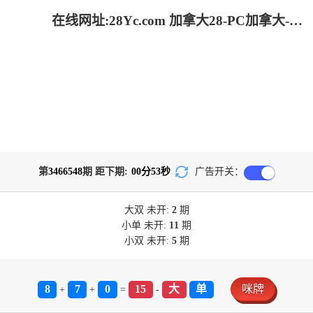
在线网址:28Yc.com 加拿大28-PC加拿大-加拿大pc预测结果走势|加拿大28预测开奖官网咪牌|加拿大预测28在线预测官网_火热研究!
第
3466548
期 距下期:
00
分
53
秒
广告开关：
大双
未开:
2
期
小单
未开:
11
期
小双
未开:
5
期
8
7
0
15
大
单
咪牌
+
+
=
-