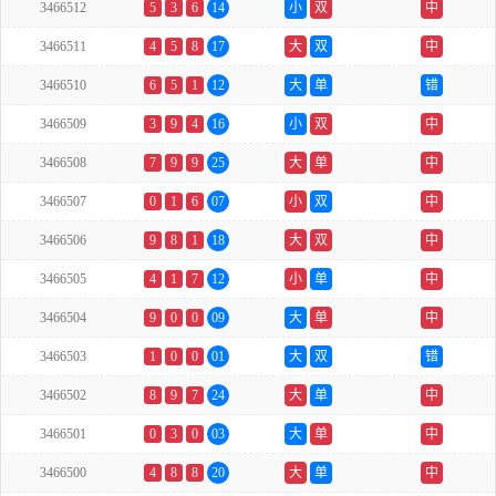
3466512
5
3
6
14
小
双
中
3466511
4
5
8
17
大
双
中
3466510
6
5
1
12
大
单
错
3466509
3
9
4
16
小
双
中
3466508
7
9
9
25
大
单
中
3466507
0
1
6
07
小
双
中
3466506
9
8
1
18
大
双
中
3466505
4
1
7
12
小
单
中
3466504
9
0
0
09
大
单
中
3466503
1
0
0
01
大
双
错
3466502
8
9
7
24
大
单
中
3466501
0
3
0
03
大
单
中
3466500
4
8
8
20
大
单
中