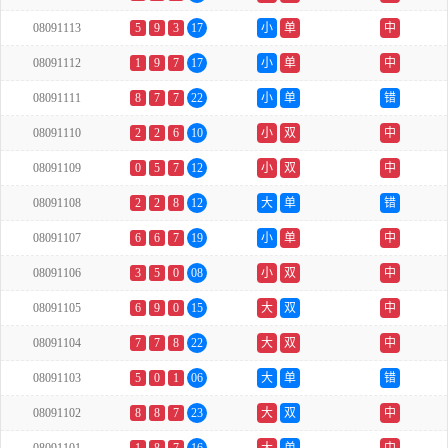
08091113
5
9
3
17
小
单
中
08091112
1
9
7
17
小
单
中
08091111
8
7
7
22
小
单
错
08091110
2
2
6
10
小
双
中
08091109
0
5
7
12
小
双
中
08091108
2
2
8
12
大
单
错
08091107
6
6
7
19
小
单
中
08091106
3
5
0
08
小
双
中
08091105
6
9
0
15
大
双
中
08091104
7
7
8
22
大
双
中
08091103
5
0
1
06
大
单
错
08091102
8
8
7
23
大
双
中