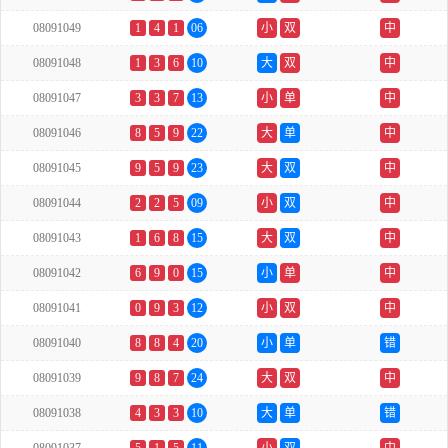
08091049
1
4
1
06
小
双
中
08091048
1
3
6
10
大
双
中
08091047
3
3
7
13
小
单
中
08091046
8
5
9
22
大
单
中
08091045
9
5
9
23
大
双
中
08091044
2
2
5
09
小
双
中
08091043
1
6
8
15
大
双
中
08091042
6
9
0
15
小
单
中
08091041
0
9
3
12
小
双
中
08091040
8
8
4
20
小
单
错
08091039
9
8
7
24
大
双
中
08091038
4
3
3
10
大
单
错