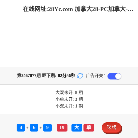
在线网址:28Yc.com 加拿大28-PC加拿大-加拿大pc预测结果走势|加拿大28预测开奖官网咪牌|加拿大预测28在线预测官网_火热研究!
第
3467077
期 距下期:
02
分
56
秒
广告开关：
大双
未开:
8
期
小单
未开:
3
期
小双
未开:
1
期
4
6
9
19
大
单
咪牌
+
+
=
-