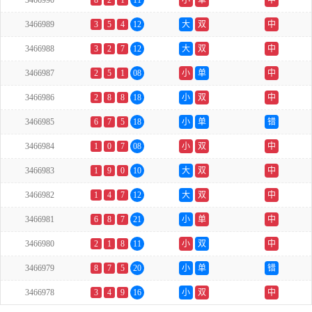
3466990
8
2
1
11
小
单
中
3466989
3
5
4
12
大
双
中
3466988
3
2
7
12
大
双
中
3466987
2
5
1
08
小
单
中
3466986
2
8
8
18
小
双
中
3466985
6
7
5
18
小
单
错
3466984
1
0
7
08
小
双
中
3466983
1
9
0
10
大
双
中
3466982
1
4
7
12
大
双
中
3466981
6
8
7
21
小
单
中
3466980
2
1
8
11
小
双
中
3466979
8
7
5
20
小
单
错
3466978
3
4
9
16
小
双
中