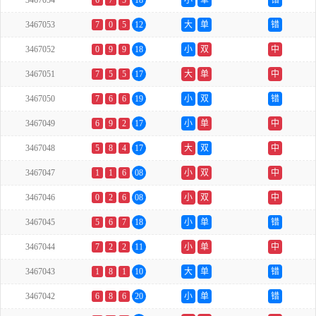
3467054
6
7
5
18
小
单
错
3467053
7
0
5
12
大
单
错
3467052
0
9
9
18
小
双
中
3467051
7
5
5
17
大
单
中
3467050
7
6
6
19
小
双
错
3467049
6
9
2
17
小
单
中
3467048
5
8
4
17
大
双
中
3467047
1
1
6
08
小
双
中
3467046
0
2
6
08
小
双
中
3467045
5
6
7
18
小
单
错
3467044
7
2
2
11
小
单
中
3467043
1
8
1
10
大
单
错
3467042
6
8
6
20
小
单
错