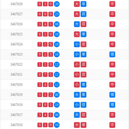
3467028
8
3
9
20
大
单
中
3467027
6
8
9
23
大
双
中
3467026
3
4
1
08
大
双
中
3467025
6
1
9
16
大
单
中
3467024
7
2
9
18
小
双
中
3467023
9
2
5
16
小
单
错
3467022
1
2
9
12
小
双
中
3467021
0
7
5
12
小
双
中
3467020
3
4
5
12
小
单
中
3467019
5
1
2
08
大
单
错
3467018
9
9
1
19
小
双
错
3467017
3
4
1
08
大
双
中
3467016
9
1
9
19
大
单
中