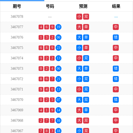
期号
号码
预测
结果
3467078
---
小
双
---
3467077
4
6
9
19
大
单
中
3467076
1
3
2
06
大
单
错
3467075
6
8
9
23
小
单
中
3467074
9
2
2
13
小
双
中
3467073
0
2
4
06
大
单
错
3467072
8
6
7
21
小
双
错
3467071
9
4
0
13
小
双
中
3467070
0
2
5
07
大
双
错
3467069
4
1
9
14
大
单
中
3467068
2
7
7
16
大
双
中
3467067
7
8
3
18
小
双
中