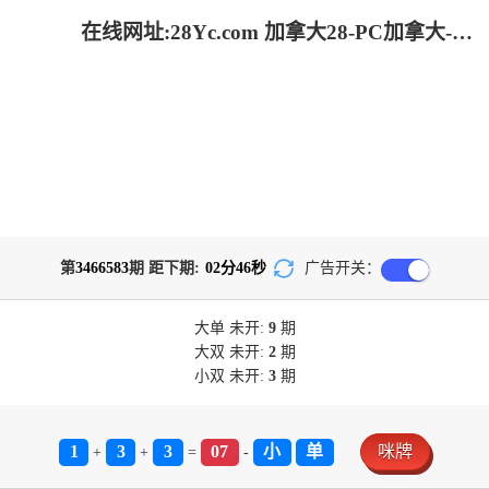
在线网址:28Yc.com 加拿大28-PC加拿大-加拿大pc预测结果走势|加拿大28预测开奖官网咪牌|加拿大预测28在线预测官网_火热研究!
第
3466583
期 距下期:
02
分
46
秒
广告开关：
大单
未开:
9
期
大双
未开:
2
期
小双
未开:
3
期
1
3
3
07
小
单
咪牌
+
+
=
-