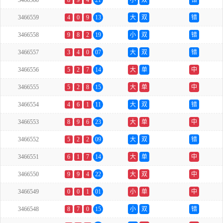
3466560
8
9
4
21
小
双
错
3466559
4
0
9
13
大
双
错
3466558
9
8
2
19
小
双
错
3466557
3
4
0
07
大
双
错
3466556
5
2
7
14
大
单
中
3466555
5
2
8
15
大
单
中
3466554
4
6
1
11
大
双
错
3466553
8
9
6
23
大
单
中
3466552
5
2
2
09
大
双
错
3466551
6
1
7
14
大
单
中
3466550
9
9
4
22
大
双
中
3466549
0
0
1
01
小
单
中
3466548
8
7
0
15
小
双
错