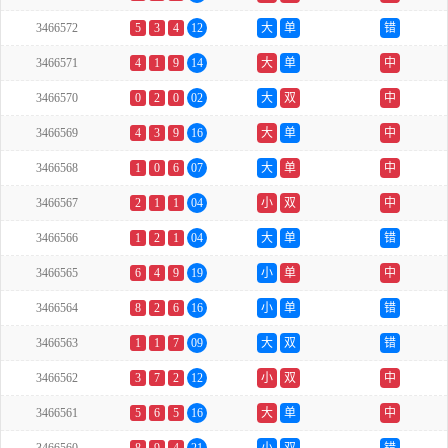
3466572
5
3
4
12
大
单
错
3466571
4
1
9
14
大
单
中
3466570
0
2
0
02
大
双
中
3466569
4
3
9
16
大
单
中
3466568
1
0
6
07
大
单
中
3466567
2
1
1
04
小
双
中
3466566
1
2
1
04
大
单
错
3466565
6
4
9
19
小
单
中
3466564
8
2
6
16
小
单
错
3466563
1
1
7
09
大
双
错
3466562
3
7
2
12
小
双
中
3466561
5
6
5
16
大
单
中