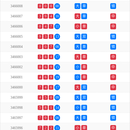
3466008
0
0
0
00
大
单
错
3466007
3
9
4
16
大
单
中
3466006
0
4
7
11
小
单
中
3466005
9
3
1
13
大
双
错
3466004
1
0
7
08
大
单
错
3466003
5
8
4
17
大
单
中
3466002
0
6
9
15
小
单
中
3466001
4
6
9
19
小
单
中
3466000
7
4
6
17
大
双
中
3465999
4
5
0
09
大
双
错
3465998
5
8
1
14
小
单
错
3465997
7
0
1
08
大
单
错
3465996
7
2
2
11
小
单
中