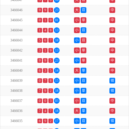
3466047
3
7
6
16
大
双
中
3466046
9
9
5
23
大
双
中
3466045
0
1
0
01
小
单
中
3466044
1
4
8
13
小
双
中
3466043
5
6
7
18
小
双
中
3466042
3
1
9
13
小
单
中
3466041
9
9
5
23
小
单
中
3466040
6
3
5
14
大
单
中
3466039
0
7
8
15
小
双
错
3466038
7
9
2
18
小
单
错
3466037
0
0
3
03
小
双
中
3466036
7
4
7
18
大
单
中
3466035
6
9
2
17
小
双
错