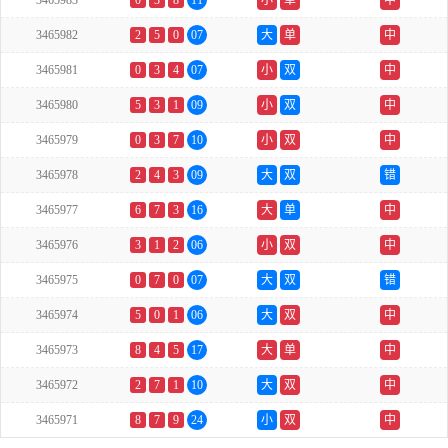
3465983
0
3
8
11
小
单
中
3465982
2
5
0
07
大
单
中
3465981
0
3
4
07
小
双
中
3465980
5
3
1
09
小
双
中
3465979
0
3
7
10
小
双
中
3465978
2
4
3
09
大
双
错
3465977
6
7
3
16
大
单
中
3465976
3
1
2
06
小
双
中
3465975
0
7
0
07
大
双
错
3465974
5
0
1
06
大
双
中
3465973
8
4
5
17
大
单
中
3465972
2
7
1
10
大
双
中
3465971
8
7
9
24
小
双
中