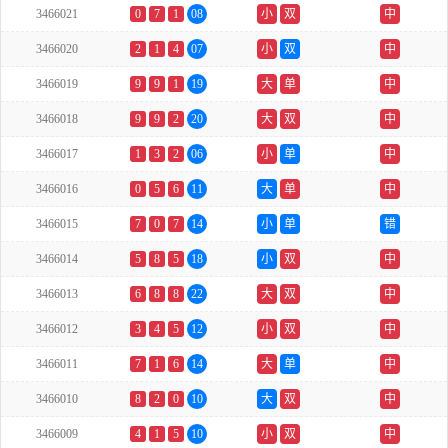
3466021
0
7
1
08
小
双
中
3466020
2
1
4
07
小
双
中
3466019
9
9
1
19
大
单
中
3466018
9
9
2
20
大
双
中
3466017
1
3
2
06
小
单
中
3466016
0
5
6
11
大
单
中
3466015
7
0
7
14
小
单
错
3466014
5
8
5
18
小
双
中
3466013
6
8
8
22
大
双
中
3466012
3
4
5
12
小
双
中
3466011
7
1
6
14
大
单
中
3466010
8
2
0
10
大
双
中
3466009
4
1
5
10
小
双
中