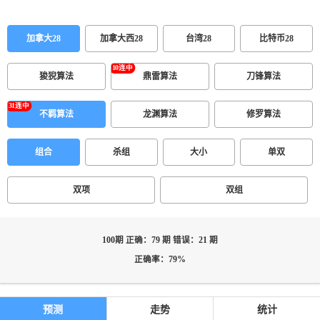
加拿大28
加拿大西28
台湾28
比特币28
狻猊算法
鼎雷算法
刀锋算法
不羁算法
龙渊算法
修罗算法
组合
杀组
大小
单双
双项
双组
100期 正确：79 期 错误：21 期
正确率：79%
预测
走势
统计