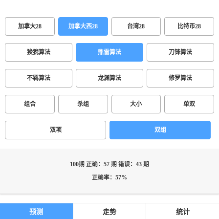
加拿大28
加拿大西28
台湾28
比特币28
狻猊算法
鼎雷算法
刀锋算法
不羁算法
龙渊算法
修罗算法
组合
杀组
大小
单双
双项
双组
100期 正确：57 期 错误：43 期
正确率：57%
预测
走势
统计