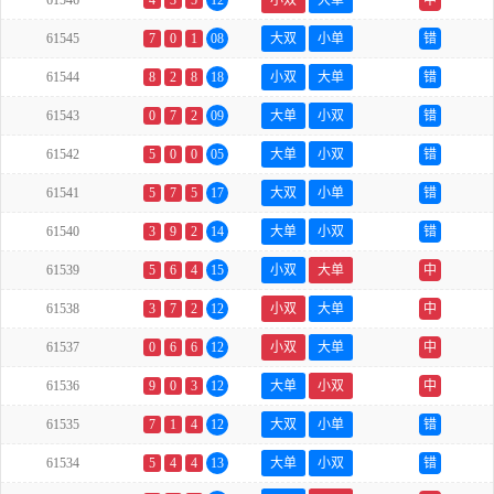
61546
4
3
5
12
小双
大单
中
61545
7
0
1
08
大双
小单
错
61544
8
2
8
18
小双
大单
错
61543
0
7
2
09
大单
小双
错
61542
5
0
0
05
大单
小双
错
61541
5
7
5
17
大双
小单
错
61540
3
9
2
14
大单
小双
错
61539
5
6
4
15
小双
大单
中
61538
3
7
2
12
小双
大单
中
61537
0
6
6
12
小双
大单
中
61536
9
0
3
12
大单
小双
中
61535
7
1
4
12
大双
小单
错
61534
5
4
4
13
大单
小双
错