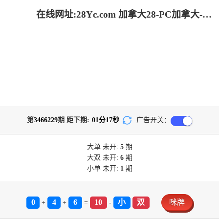
在线网址:28Yc.com 加拿大28-PC加拿大-加拿大pc预测结果走势|加拿大28预测开奖官网咪牌|加拿大预测28在线预测官网_火热研究!
第
3466229
期 距下期:
01
分
16
秒
广告开关：
大单
未开:
5
期
大双
未开:
6
期
小单
未开:
1
期
0
4
6
10
小
双
咪牌
+
+
=
-